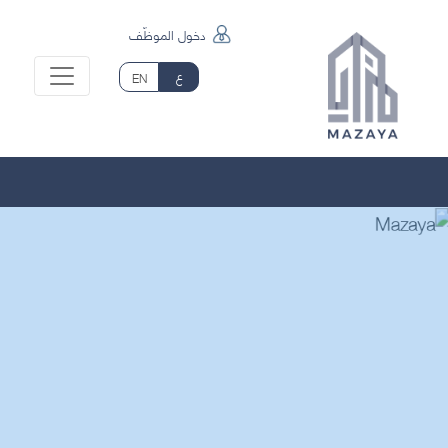
لتخطي
لى
دخول الموظّف
لمحتوى
ع
EN